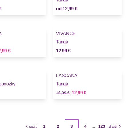
€
od
12,99 €
A
VIVANCE
Tangá
vá cena
,99 €
12,99 €
-23%
LASCANA
ponožky
Tangá
Stará cena
Nová cena
12,99 €
16,99 €
späť
1
2
3
4
123
ďalší
...