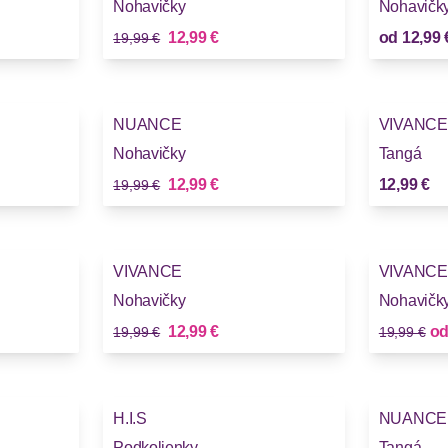
Nohavičky
Nohavičk
Stará cena
Nová cena
12,99 €
od
12,99 
19,99 €
-35%
NUANCE
VIVANCE
Nohavičky
Tangá
Stará cena
Nová cena
12,99 €
12,99 €
19,99 €
-35%
-35%
VIVANCE
VIVANCE
Nohavičky
Nohavičk
Stará cena
Stará cena
Nová cena
12,99 €
o
19,99 €
19,99 €
H.I.S
NUANCE
Podkolienky
Tangá