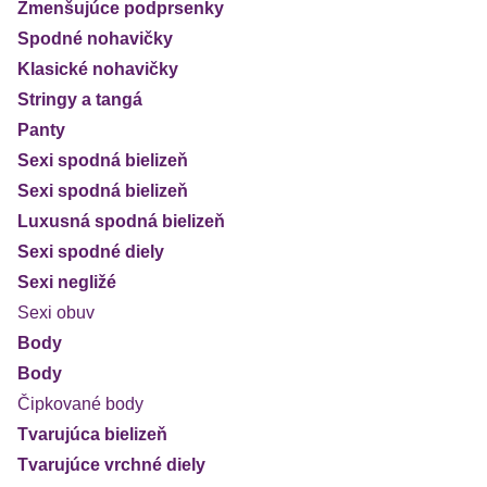
Zmenšujúce podprsenky
Spodné nohavičky
Klasické nohavičky
Stringy a tangá
Panty
Sexi spodná bielizeň
Sexi spodná bielizeň
Luxusná spodná bielizeň
Sexi spodné diely
Sexi negližé
Sexi obuv
Body
Body
Čipkované body
Tvarujúca bielizeň
Tvarujúce vrchné diely