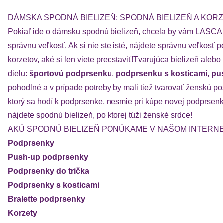
DÁMSKA SPODNÁ BIELIZEŇ: SPODNÁ BIELIZEŇ A KOR
Pokiaľ ide o dámsku spodnú bielizeň, chcela by vám LASCANA 
správnu veľkosť. Ak si nie ste isté, nájdete správnu veľkos
korzetov, aké si len viete predstaviť!Tvarujúca bielizeň 
dielu:
športovú podprsenku
,
podprsenku s kosticami
,
pu
pohodlné a v prípade potreby by mali tiež tvarovať ženskú 
ktorý sa hodí k podprsenke, nesmie pri kúpe novej podprsen
nájdete spodnú bielizeň, po ktorej túži ženské srdce!
AKÚ SPODNÚ BIELIZEŇ PONÚKAME V NAŠOM INTER
Podprsenky
Push-up podprsenky
Podprsenky do trička
Podprsenky s kosticami
Bralette podprsenky
Korzety