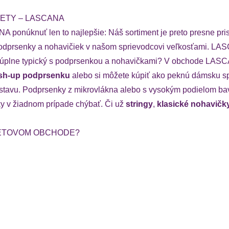
ZETY – LASCANA
ponúknuť len to najlepšie: Náš sortiment je preto presne prisp
ť podprsenky a nohavičiek v našom sprievodcovi veľkosťami. LAS
alebo úplne typický s podprsenkou a nohavičkami? V obchode L
sh-up podprsenku
alebo si môžete kúpiť ako peknú dámsku sp
postavu. Podprsenky z mikrovlákna alebo s vysokým podielom b
ky v žiadnom prípade chýbať. Či už
stringy
,
klasické nohavičk
NETOVOM OBCHODE?