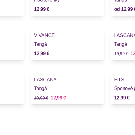
12,99 €
od
12,99 
-35%
VIVANCE
LASCAN
Novinky
Tangá
Tangá
Stará cena
No
12,99 €
12
19,99 €
-35%
LASCANA
H.I.S
Tangá
Športové 
Stará cena
Nová cena
12,99 €
12,99 €
19,99 €