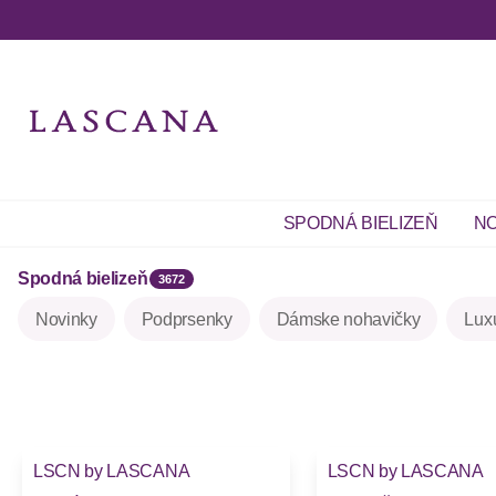
SPODNÁ BIELIZEŇ
NO
Spodná bielizeň
3672
Novinky
Podprsenky
Dámske nohavičky
Lux
-35%
-35%
LSCN by LASCANA
LSCN by LASCANA