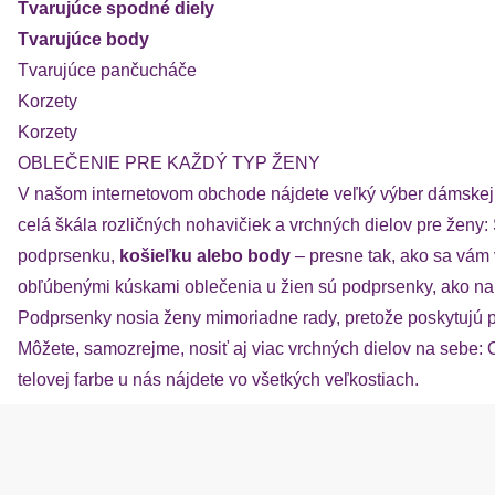
Tvarujúce spodné diely
Tvarujúce body
Tvarujúce pančucháče
Korzety
Korzety
OBLEČENIE PRE KAŽDÝ TYP ŽENY
V našom internetovom obchode nájdete veľký výber dámskej s
celá škála rozličných nohavičiek a vrchných dielov pre ženy:
podprsenku,
košieľku alebo body
– presne tak, ako sa vám 
obľúbenými kúskami oblečenia u žien sú podprsenky, ako na
Podprsenky nosia ženy mimoriadne rady, pretože poskytujú p
Môžete, samozrejme, nosiť aj viac vrchných dielov na sebe: Ob
telovej farbe u nás nájdete vo všetkých veľkostiach.