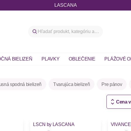
LASCANA
ČNÁ BIELIZEŇ
PLAVKY
OBLEČENIE
PLÁŽOVÉ O
usná spodná bielizeň
Tvarujúca bielizeň
Pre pánov
Cena 
-35%
LSCN by LASCANA
VIVANCE
Novinky