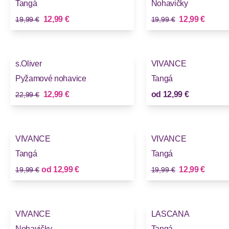
Tangá
Nohavičky
Stará cena
Stará cena
Nová cena
Nová cena
12,99 €
12,99 €
19,99 €
19,99 €
-43%
s.Oliver
VIVANCE
Novinky
Novinky
Pyžamové nohavice
Tangá
Stará cena
Nová cena
12,99 €
od
12,99 €
22,99 €
-35%
-35%
VIVANCE
VIVANCE
Tangá
Tangá
Stará cena
Stará cena
Nová cena
Nová cena
od
12,99 €
12,99 €
19,99 €
19,99 €
-35%
-43%
VIVANCE
LASCANA
Nohavičky
Tangá