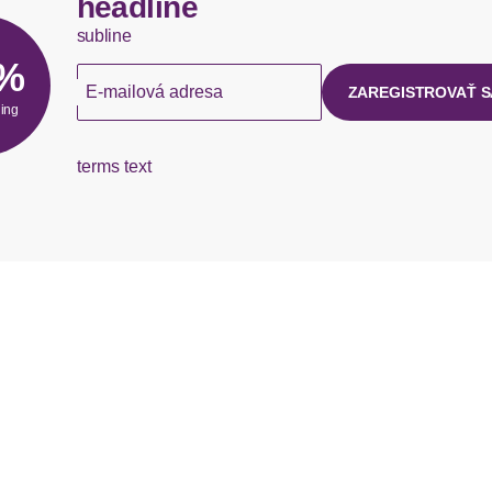
headline
subline
5%
E-mailová adresa
ZAREGISTROVAŤ S
hing
terms text