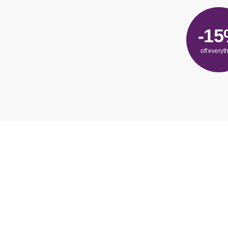
-1
off everyt