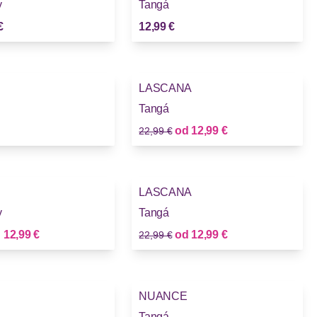
y
Tangá
€
12,99 €
-43%
LASCANA
Tangá
Stará cena
Nová cena
od
12,99 €
22,99 €
-43%
LASCANA
y
Tangá
Stará cena
Nová cena
Nová cena
d
12,99 €
od
12,99 €
22,99 €
NUANCE
Tangá