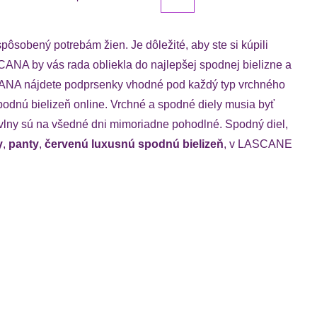
ôsobený potrebám žien. Je dôležité, aby ste si kúpili
CANA by vás rada obliekla do najlepšej spodnej bielizne a
ASCANA nájdete podprsenky vhodné pod každý typ vrchného
odnú bielizeň online. Vrchné a spodné diely musia byť
avlny sú na všedné dni mimoriadne pohodlné. Spodný diel,
y
,
panty
,
červenú luxusnú spodnú bielizeň
, v LASCANE