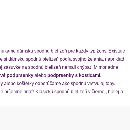
onúkame dámsku spodnú bielizeň pre každý typ ženy. Existuje
rte si dámsku spodnú bielizeň podľa svojho želania, napríklad
šej zásuvke na spodnú bielizeň nemali chýbať: Mimoriadne
kové podprsenky
alebo
podprsenky s kosticami
.
y alebo košieľky odporúčame ako spodnú vrstvu aj topy.
 príjemne hriať! Klasickú spodnú bielizeň v čiernej, bielej a