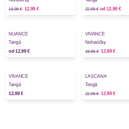
Stará cena
Stará cena
Nová cena
Nová cena
12,99 €
od
12,99 €
19,99 €
22,99 €
-35%
NUANCE
VIVANCE
Novinky
Tangá
Nohavičky
Stará cena
Nová cena
od
12,99 €
12,99 €
19,99 €
-43%
VIVANCE
LASCANA
Tangá
Tangá
Stará cena
Nová cena
12,99 €
12,99 €
22,99 €