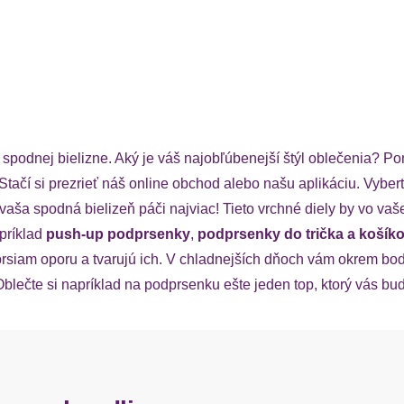
podnej bielizne. Aký je váš najobľúbenejší štýl oblečenia? P
 Stačí si prezrieť náš online obchod alebo našu aplikáciu. Vybe
vaša spodná bielizeň páči najviac! Tieto vrchné diely by vo va
príklad
push-up podprsenky
,
podprsenky do trička a koší
rsiam oporu a tvarujú ich. V chladnejších dňoch vám okrem bod
lečte si napríklad na podprsenku ešte jeden top, ktorý vás bude