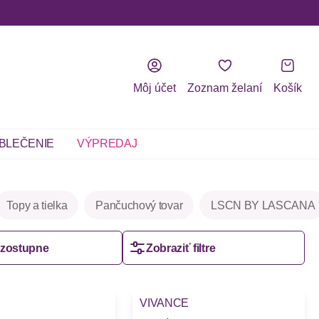
Môj účet
Zoznam želaní
Košík
BLEČENIE
VÝPREDAJ
Topy a tielka
Pančuchový tovar
LSCN BY LASCANA
vzostupne
Zobraziť filtre
VIVANCE