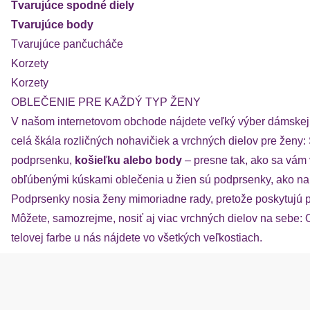
Tvarujúce spodné diely
Tvarujúce body
Tvarujúce pančucháče
Korzety
Korzety
OBLEČENIE PRE KAŽDÝ TYP ŽENY
V našom internetovom obchode nájdete veľký výber dámskej s
celá škála rozličných nohavičiek a vrchných dielov pre ženy:
podprsenku,
košieľku alebo body
– presne tak, ako sa vám 
obľúbenými kúskami oblečenia u žien sú podprsenky, ako na
Podprsenky nosia ženy mimoriadne rady, pretože poskytujú p
Môžete, samozrejme, nosiť aj viac vrchných dielov na sebe: Ob
telovej farbe u nás nájdete vo všetkých veľkostiach.