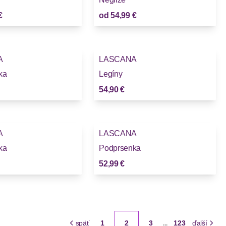
€
od
54,99 €
A
LASCANA
ka
Legíny
54,90 €
A
LASCANA
ka
Podprsenka
52,99 €
späť
1
2
3
123
ďalší
...