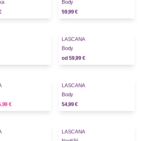
ka
Body
€
59,99 €
LASCANA
Body
od
59,99 €
A
LASCANA
Body
vá cena
,99 €
54,99 €
A
LASCANA
Negližé