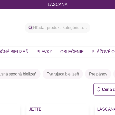
LASCANA
ČNÁ BIELIZEŇ
PLAVKY
OBLEČENIE
PLÁŽOVÉ O
usná spodná bielizeň
Tvarujúca bielizeň
Pre pánov
Cena 
JETTE
LASCAN