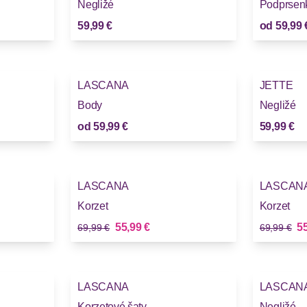
Negližé
Podprsen
59,99 €
od
59,99 
LASCANA
JETTE
Body
Negližé
od
59,99 €
59,99 €
-20%
-20%
LASCANA
LASCAN
Korzet
Korzet
Stará cena
Stará cena
Nová cena
No
55,99 €
55
69,99 €
69,99 €
LASCANA
LASCAN
Korzetové šaty
Negližé