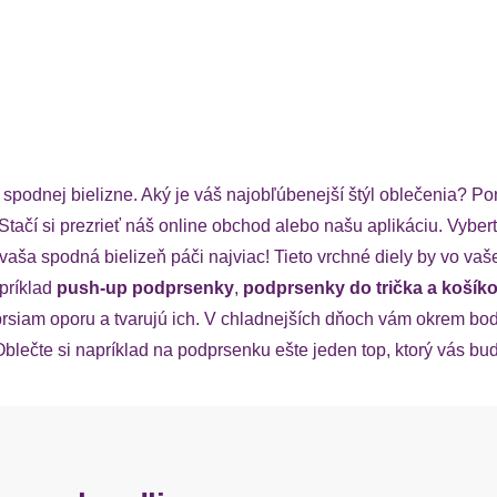
podnej bielizne. Aký je váš najobľúbenejší štýl oblečenia? P
 Stačí si prezrieť náš online obchod alebo našu aplikáciu. Vybe
vaša spodná bielizeň páči najviac! Tieto vrchné diely by vo va
príklad
push-up podprsenky
,
podprsenky do trička a koší
rsiam oporu a tvarujú ich. V chladnejších dňoch vám okrem bod
lečte si napríklad na podprsenku ešte jeden top, ktorý vás bude