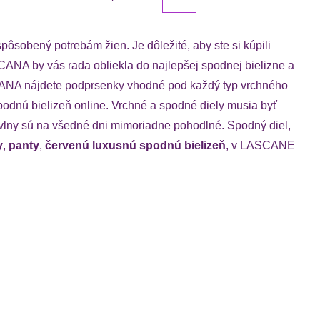
ôsobený potrebám žien. Je dôležité, aby ste si kúpili
CANA by vás rada obliekla do najlepšej spodnej bielizne a
ASCANA nájdete podprsenky vhodné pod každý typ vrchného
odnú bielizeň online. Vrchné a spodné diely musia byť
avlny sú na všedné dni mimoriadne pohodlné. Spodný diel,
y
,
panty
,
červenú luxusnú spodnú bielizeň
, v LASCANE