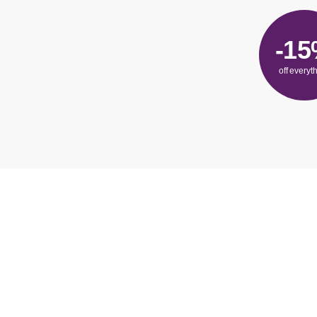
-1
off everyt