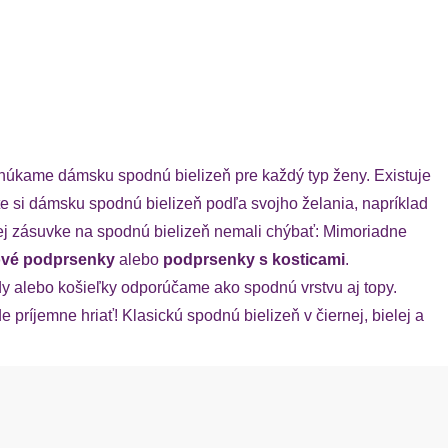
onúkame dámsku spodnú bielizeň pre každý typ ženy. Existuje
rte si dámsku spodnú bielizeň podľa svojho želania, napríklad
šej zásuvke na spodnú bielizeň nemali chýbať: Mimoriadne
kové podprsenky
alebo
podprsenky s kosticami
.
y alebo košieľky odporúčame ako spodnú vrstvu aj topy.
 príjemne hriať! Klasickú spodnú bielizeň v čiernej, bielej a