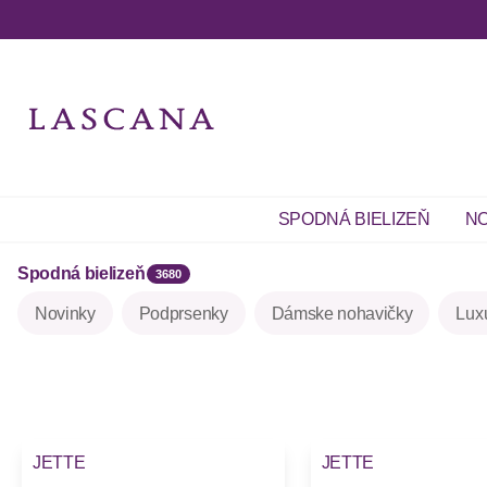
SPODNÁ BIELIZEŇ
NO
Spodná bielizeň
3680
Novinky
Podprsenky
Dámske nohavičky
Lux
JETTE
JETTE