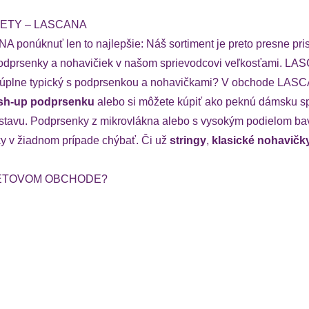
ZETY – LASCANA
ponúknuť len to najlepšie: Náš sortiment je preto presne prisp
ť podprsenky a nohavičiek v našom sprievodcovi veľkosťami. LAS
alebo úplne typický s podprsenkou a nohavičkami? V obchode L
sh-up podprsenku
alebo si môžete kúpiť ako peknú dámsku sp
postavu. Podprsenky z mikrovlákna alebo s vysokým podielom b
ky v žiadnom prípade chýbať. Či už
stringy
,
klasické nohavičk
NETOVOM OBCHODE?