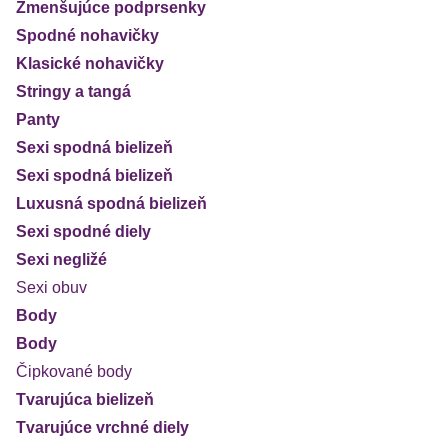
Zmenšujúce podprsenky
Spodné nohavičky
Klasické nohavičky
Stringy a tangá
Panty
Sexi spodná bielizeň
Sexi spodná bielizeň
Luxusná spodná bielizeň
Sexi spodné diely
Sexi negližé
Sexi obuv
Body
Body
Čipkované body
Tvarujúca bielizeň
Tvarujúce vrchné diely