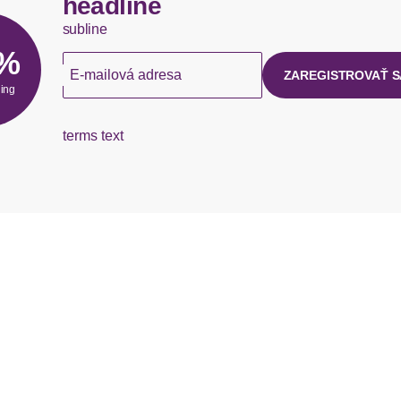
headline
subline
5%
E-mailová adresa
ZAREGISTROVAŤ S
hing
terms text