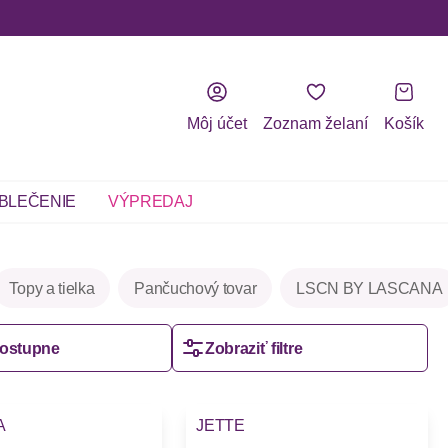
Môj účet
Zoznam želaní
Košík
BLEČENIE
VÝPREDAJ
Topy a tielka
Pančuchový tovar
LSCN BY LASCANA
zostupne
Zobraziť filtre
A
JETTE