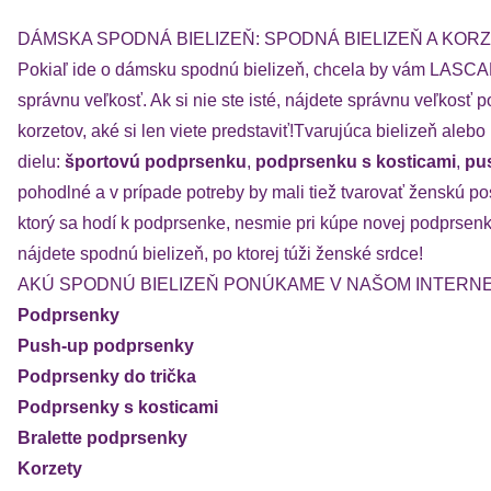
DÁMSKA SPODNÁ BIELIZEŇ: SPODNÁ BIELIZEŇ A KOR
Pokiaľ ide o dámsku spodnú bielizeň, chcela by vám LASCANA 
správnu veľkosť. Ak si nie ste isté, nájdete správnu veľkos
korzetov, aké si len viete predstaviť!Tvarujúca bielizeň 
dielu:
športovú podprsenku
,
podprsenku s kosticami
,
pu
pohodlné a v prípade potreby by mali tiež tvarovať ženskú 
ktorý sa hodí k podprsenke, nesmie pri kúpe novej podprsen
nájdete spodnú bielizeň, po ktorej túži ženské srdce!
AKÚ SPODNÚ BIELIZEŇ PONÚKAME V NAŠOM INTER
Podprsenky
Push-up podprsenky
Podprsenky do trička
Podprsenky s kosticami
Bralette podprsenky
Korzety