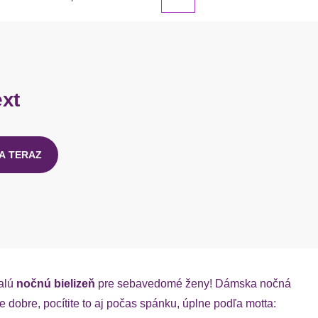
ext
A TERAZ
nalú
nočnú bielizeň
pre sebavedomé ženy! Dámska nočná
ne dobre, pocítite to aj počas spánku, úplne podľa motta: