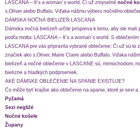
LASCANA – It´s a woman´s world. Či už zmyselné
nočné ko
s.Oliver alebo Buffalo. Vďaka nášmu výberu nočného obleče
DÁMSKA NOČNÁ BIELIZEŇ LASCANA
Dámska nočná bielizeň určite prispieva k tomu, aby ste mali p
podľa motta: LASCANA – It´s a woman´s world. S oblečením 
LASCANA pre vás pripravila vybrané oblečenie: Či už sú to
značiek ako s.Oliver, Marie Claire alebo Buffalo. Vďaka n
bielizeň a nočné oblečenie v LASCANE sú, mimochodom, rov
bielizne a hladkých podprseniek.
AKÉ DÁMSKE OBLEČENIE NA SPANIE EXISTUJE?
Čo môže byť krajšie ako oblečenie na spanie, ktoré je sexi
Pyžamá
Sexi negližé
Nočné košele
Župany