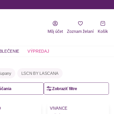
Môj účet
Zoznam želaní
Košík
BLEČENIE
VÝPREDAJ
Župany
LSCN BY LASCANA
účania
Zobraziť filtre
O
VIVANCE