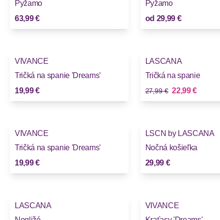
Pyžamo
Pyžamo
63,99 €
od
29,99 €
-17%
VIVANCE
LASCANA
Tričká na spanie 'Dreams'
Tričká na spanie
Stará cena
Nová cena
19,99 €
22,99 €
27,99 €
VIVANCE
LSCN by LASCANA
Tričká na spanie 'Dreams'
Nočná košieľka
19,99 €
29,99 €
LASCANA
VIVANCE
Negližé
Kraťasy 'Dreams'