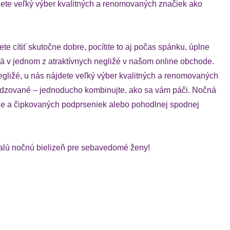
dete veľký výber kvalitných a renomovaných značiek ako
e cítiť skutočne dobre, pocítite to aj počas spánku, úplne
 v jednom z atraktívnych negližé v našom online obchode.
ližé, u nás nájdete veľký výber kvalitných a renomovaných
medzované – jednoducho kombinujte, ako sa vám páči. Nočná
e a čipkovaných podprseniek alebo pohodlnej spodnej
nalú nočnú bielizeň pre sebavedomé ženy!