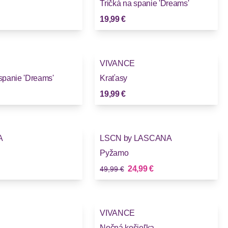
Tričká na spanie 'Dreams'
19,99 €
VIVANCE
 spanie 'Dreams'
Kraťasy
19,99 €
-50%
A
LSCN by LASCANA
Pyžamo
Stará cena
Nová cena
24,99 €
49,99 €
VIVANCE
Nočná košieľka