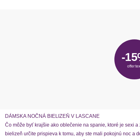
-1
offer tex
DÁMSKA NOČNÁ BIELIZEŇ V LASCANE
Čo môže byť krajšie ako oblečenie na spanie, ktoré je sexi
bielizeň určite prispieva k tomu, aby ste mali pokojnú noc a d