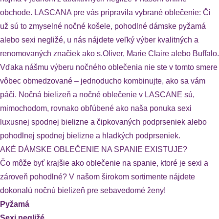
obchode. LASCANA pre vás pripravila vybrané oblečenie: Či
už sú to zmyselné nočné košele, pohodlné dámske pyžamá
alebo sexi negližé, u nás nájdete veľký výber kvalitných a
renomovaných značiek ako s.Oliver, Marie Claire alebo Buffalo.
Vďaka nášmu výberu nočného oblečenia nie ste v tomto smere
vôbec obmedzované – jednoducho kombinujte, ako sa vám
páči. Nočná bielizeň a nočné oblečenie v LASCANE sú,
mimochodom, rovnako obľúbené ako naša ponuka sexi
luxusnej spodnej bielizne a čipkovaných podprseniek alebo
pohodlnej spodnej bielizne a hladkých podprseniek.
AKÉ DÁMSKE OBLEČENIE NA SPANIE EXISTUJE?
Čo môže byť krajšie ako oblečenie na spanie, ktoré je sexi a
zároveň pohodlné? V našom širokom sortimente nájdete
dokonalú nočnú bielizeň pre sebavedomé ženy!
Pyžamá
Sexi negližé