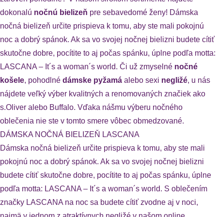
dokonalú
nočnú bielizeň
pre sebavedomé ženy! Dámska
nočná bielizeň určite prispieva k tomu, aby ste mali pokojnú
noc a dobrý spánok. Ak sa vo svojej nočnej bielizni budete cítiť
skutočne dobre, pocítite to aj počas spánku, úplne podľa motta:
LASCANA – It´s a woman´s world. Či už zmyselné
nočné
košele
, pohodlné
dámske pyžamá
alebo sexi
negližé
, u nás
nájdete veľký výber kvalitných a renomovaných značiek ako
s.Oliver alebo Buffalo. Vďaka nášmu výberu nočného
oblečenia nie ste v tomto smere vôbec obmedzované.
DÁMSKA NOČNÁ BIELIZEŇ LASCANA
Dámska nočná bielizeň určite prispieva k tomu, aby ste mali
pokojnú noc a dobrý spánok. Ak sa vo svojej nočnej bielizni
budete cítiť skutočne dobre, pocítite to aj počas spánku, úplne
podľa motta: LASCANA – It´s a woman´s world. S oblečením
značky LASCANA na noc sa budete cítiť zvodne aj v noci,
najmä v jednom z atraktívnych negližé v našom online