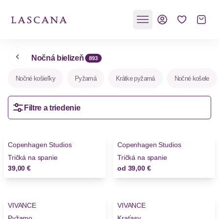
Nočná bielizeň
893
Nočné košieľky
Pyžamá
Krátke pyžamá
Nočné košele
Filtre a triedenie
Copenhagen Studios
Copenhagen Studios
Tričká na spanie
Tričká na spanie
39,00 €
od
39,00 €
VIVANCE
VIVANCE
Novinky
Novinky
Pyžamo
Kraťasy