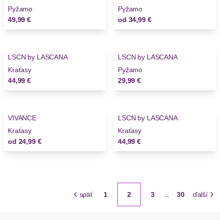
Pyžamo
Pyžamo
49,99 €
od
34,99 €
LSCN by LASCANA
LSCN by LASCANA
Novinky
Novinky
Kraťasy
Pyžamo
44,99 €
29,99 €
VIVANCE
LSCN by LASCANA
Novinky
Kraťasy
Kraťasy
od
24,99 €
44,99 €
späť
1
2
3
30
ďalší
...